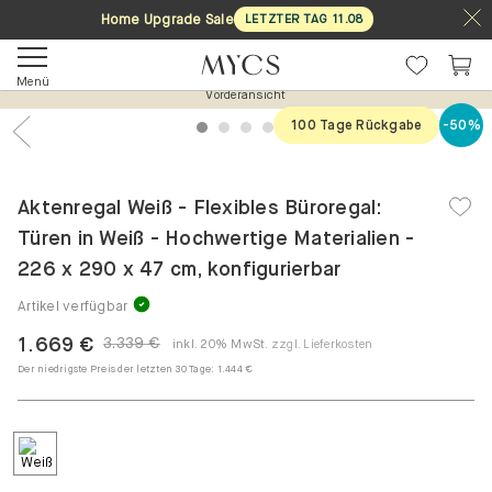
Home Upgrade Sale
LETZTER TAG
11
.
08
Menü
Vorderansicht
100 Tage Rückgabe
-50%
1
2
3
4
5
Previous
Nex
Aktenregal Weiß - Flexibles Büroregal:
Türen in Weiß - Hochwertige Materialien -
226 x 290 x 47 cm, konfigurierbar
Artikel verfügbar
1.669 €
3.339 €
inkl. 20% MwSt.
zzgl. Lieferkosten
Der niedrigste Preis der letzten 30 Tage:
1.444 €