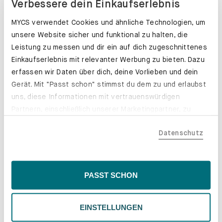
Verbessere dein Einkaufserlebnis
MYCS verwendet Cookies und ähnliche Technologien, um
unsere Website sicher und funktional zu halten, die
Leistung zu messen und dir ein auf dich zugeschnittenes
Einkaufserlebnis mit relevanter Werbung zu bieten. Dazu
erfassen wir Daten über dich, deine Vorlieben und dein
Gerät. Mit "Passt schon" stimmst du dem zu und erlaubst
uns, diese Informationen mit vertrauenswürdigen
Partnern, einschließlich unserer Marketingpartner, zu
teilen. Bitte beachte, dass deine Daten auch außerhalb
Datenschutz
der EU, beispielsweise in den USA, verarbeitet werden
könnten. Wenn du "Nur Notwendige" wählst, verwenden
wir nur essentielle Cookies, wodurch personalisierte
Schubladenkästen. Stabil mit Stil.
Inhalte eingeschränkt sein könnten. Wähle
PASST SCHON
Erfahre mehr
"Einstellungen" für eine Überprüfung und Verwaltung
deiner Präferenzen. Du kannst deine Wahl jederzeit
EINSTELLUNGEN
ändern. Weitere Informationen findest du in unserer
Datenschutzrichtlinie.