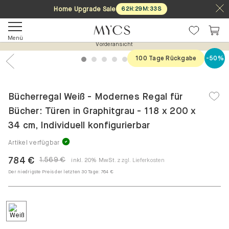
Home Upgrade Sale
62
H
:
29
M
:
33
S
Menü
Vorderansicht
100 Tage Rückgabe
-50%
1
2
3
4
5
6
7
Previous
Nex
Bücherregal Weiß - Modernes Regal für
Bücher: Türen in Graphitgrau - 118 x 200 x
34 cm, Individuell konfigurierbar
Artikel verfügbar
784 €
1.569 €
inkl. 20% MwSt.
zzgl. Lieferkosten
Der niedrigste Preis der letzten 30 Tage:
764 €