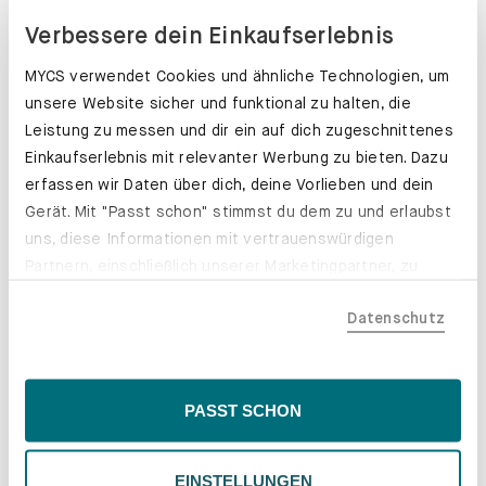
Verbessere dein Einkaufserlebnis
MYCS verwendet Cookies und ähnliche Technologien, um
unsere Website sicher und funktional zu halten, die
Leistung zu messen und dir ein auf dich zugeschnittenes
Einkaufserlebnis mit relevanter Werbung zu bieten. Dazu
erfassen wir Daten über dich, deine Vorlieben und dein
Gerät. Mit "Passt schon" stimmst du dem zu und erlaubst
uns, diese Informationen mit vertrauenswürdigen
Partnern, einschließlich unserer Marketingpartner, zu
teilen. Bitte beachte, dass deine Daten auch außerhalb
Datenschutz
der EU, beispielsweise in den USA, verarbeitet werden
könnten. Wenn du "Nur Notwendige" wählst, verwenden
wir nur essentielle Cookies, wodurch personalisierte
Inhalte eingeschränkt sein könnten. Wähle
Schubladenkästen. Stabil mit Stil.
PASST SCHON
"Einstellungen" für eine Überprüfung und Verwaltung
Erfahre mehr
deiner Präferenzen. Du kannst deine Wahl jederzeit
EINSTELLUNGEN
ändern. Weitere Informationen findest du in unserer