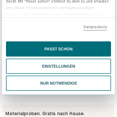
Gerät. Mit "Passt schon" stimmst du dem zu und erlaubst
Erfahre mehr
uns, diese Informationen mit vertrauenswürdigen
Partnern, einschließlich unserer Marketingpartner, zu
teilen. Bitte beachte, dass deine Daten auch außerhalb
Datenschutz
der EU, beispielsweise in den USA, verarbeitet werden
könnten. Wenn du "Nur Notwendige" wählst, verwenden
wir nur essentielle Cookies, wodurch personalisierte
Inhalte eingeschränkt sein könnten. Wähle
PASST SCHON
"Einstellungen" für eine Überprüfung und Verwaltung
deiner Präferenzen. Du kannst deine Wahl jederzeit
EINSTELLUNGEN
ändern. Weitere Informationen findest du in unserer
Datenschutzrichtlinie.
NUR NOTWENDIGE
Materialproben. Gratis nach Hause.