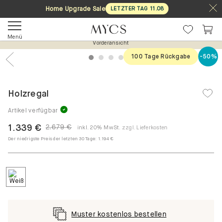
Home Upgrade Sale
LETZTER TAG
11
.
08
Menü
Vorderansicht
100 Tage Rückgabe
-50%
1
2
3
4
5
Previous
Nex
Holzregal
Artikel verfügbar
1.339 €
2.679 €
inkl. 20% MwSt.
zzgl. Lieferkosten
Der niedrigste Preis der letzten 30 Tage:
1.194 €
Muster kostenlos bestellen