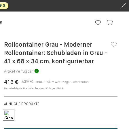
8
S
S
Rollcontainer Grau - Moderner
Rollcontainer: Schubladen in Grau -
41 x 68 x 34 cm, konfigurierbar
Artikel verfügbar
419 €
839 €
inkl. 20% MwSt.
zzgl. Lieferkosten
Der niedrigste Preis der letzten 30 Tage:
394 €
ÄHNLICHE PRODUKTE