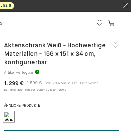
 :
51
S
S
Aktenschrank Weiß - Hochwertige
Materialien - 156 x 151 x 34 cm,
konfigurierbar
Artikel verfügbar
1.299 €
2.599 €
inkl. 20% MwSt.
zzgl. Lieferkosten
Der niedrigste Preis der letzten 30 Tage:
1.299 €
ÄHNLICHE PRODUKTE