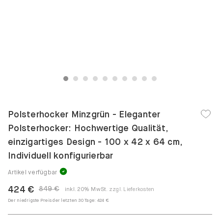
1
2
3
4
5
6
7
8
9
10
Polsterhocker Minzgrün - Eleganter
Polsterhocker: Hochwertige Qualität,
einzigartiges Design - 100 x 42 x 64 cm,
Individuell konfigurierbar
Artikel verfügbar
424 €
849 €
inkl. 20% MwSt.
zzgl. Lieferkosten
Der niedrigste Preis der letzten 30 Tage:
424 €