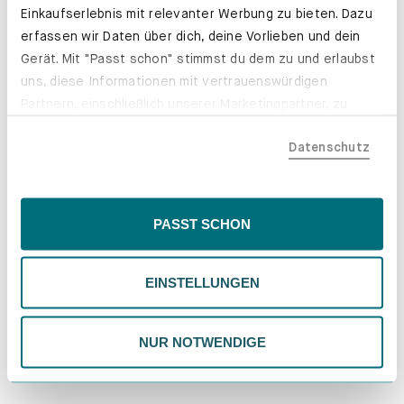
Einkaufserlebnis mit relevanter Werbung zu bieten. Dazu
erfassen wir Daten über dich, deine Vorlieben und dein
Gerät. Mit "Passt schon" stimmst du dem zu und erlaubst
Mach ein Bett aus deinem PYLLOW!
uns, diese Informationen mit vertrauenswürdigen
Partnern, einschließlich unserer Marketingpartner, zu
Erfahre mehr
teilen. Bitte beachte, dass deine Daten auch außerhalb
Datenschutz
der EU, beispielsweise in den USA, verarbeitet werden
könnten. Wenn du "Nur Notwendige" wählst, verwenden
wir nur essentielle Cookies, wodurch personalisierte
Inhalte eingeschränkt sein könnten. Wähle
PASST SCHON
"Einstellungen" für eine Überprüfung und Verwaltung
deiner Präferenzen. Du kannst deine Wahl jederzeit
EINSTELLUNGEN
ändern. Weitere Informationen findest du in unserer
Datenschutzrichtlinie.
NUR NOTWENDIGE