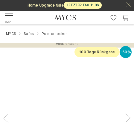
Home Upgrade Sale
LETZTER TAG
11
.
08
Menü
MYCS
Sofas
Polsterhocker
Vorderansicht
100 Tage Rückgabe
-50%
Previous
Nex