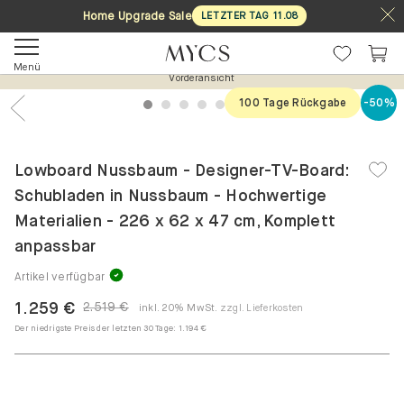
Home Upgrade Sale
LETZTER TAG
11
.
08
Menü
Vorderansicht
100 Tage Rückgabe
-50%
1
2
3
4
5
6
7
Previous
Nex
Lowboard Nussbaum - Designer-TV-Board:
Schubladen in Nussbaum - Hochwertige
Materialien - 226 x 62 x 47 cm, Komplett
anpassbar
Artikel verfügbar
1.259 €
2.519 €
inkl. 20% MwSt.
zzgl. Lieferkosten
Der niedrigste Preis der letzten 30 Tage:
1.194 €