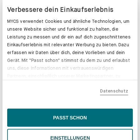
Verbessere dein Einkaufserlebnis
MYCS verwendet Cookies und ähnliche Technologien, um
unsere Website sicher und funktional zu halten, die
Leistung zu messen und dir ein auf dich zugeschnittenes
Einkaufserlebnis mit relevanter Werbung zu bieten. Dazu
erfassen wir Daten über dich, deine Vorlieben und dein
Gerät. Mit "Passt schon" stimmst du dem zu und erlaubst
uns, diese Informationen mit vertrauenswürdigen
Partnern, einschließlich unserer Marketingpartner, zu
teilen. Bitte beachte, dass deine Daten auch außerhalb
Datenschutz
der EU, beispielsweise in den USA, verarbeitet werden
könnten. Wenn du "Nur Notwendige" wählst, verwenden
wir nur essentielle Cookies, wodurch personalisierte
Schubladenkästen. Stabil mit Stil.
Inhalte eingeschränkt sein könnten. Wähle
PASST SCHON
"Einstellungen" für eine Überprüfung und Verwaltung
Erfahre mehr
deiner Präferenzen. Du kannst deine Wahl jederzeit
EINSTELLUNGEN
ändern. Weitere Informationen findest du in unserer