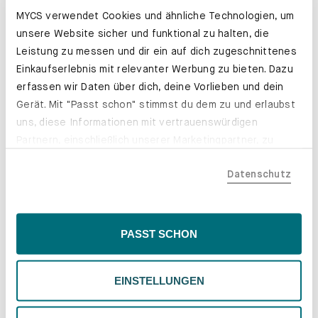
MYCS verwendet Cookies und ähnliche Technologien, um
unsere Website sicher und funktional zu halten, die
Leistung zu messen und dir ein auf dich zugeschnittenes
Einkaufserlebnis mit relevanter Werbung zu bieten. Dazu
erfassen wir Daten über dich, deine Vorlieben und dein
Gerät. Mit "Passt schon" stimmst du dem zu und erlaubst
uns, diese Informationen mit vertrauenswürdigen
Partnern, einschließlich unserer Marketingpartner, zu
teilen. Bitte beachte, dass deine Daten auch außerhalb
Datenschutz
der EU, beispielsweise in den USA, verarbeitet werden
könnten. Wenn du "Nur Notwendige" wählst, verwenden
Schubladenkästen. Stabil mit Stil.
wir nur essentielle Cookies, wodurch personalisierte
Erfahre mehr
Inhalte eingeschränkt sein könnten. Wähle
PASST SCHON
"Einstellungen" für eine Überprüfung und Verwaltung
deiner Präferenzen. Du kannst deine Wahl jederzeit
EINSTELLUNGEN
ändern. Weitere Informationen findest du in unserer
Datenschutzrichtlinie.