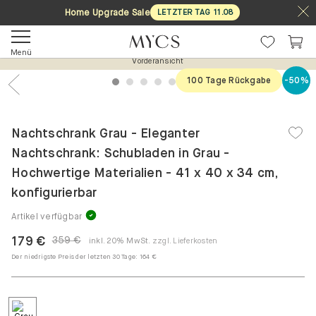
Home Upgrade Sale
LETZTER TAG
11
.
08
Menü
Vorderansicht
100 Tage Rückgabe
-50%
1
2
3
4
5
6
7
Previous
Nex
Nachtschrank Grau - Eleganter
Nachtschrank: Schubladen in Grau -
Hochwertige Materialien - 41 x 40 x 34 cm,
konfigurierbar
Artikel verfügbar
179 €
359 €
inkl. 20% MwSt.
zzgl. Lieferkosten
Der niedrigste Preis der letzten 30 Tage:
164 €