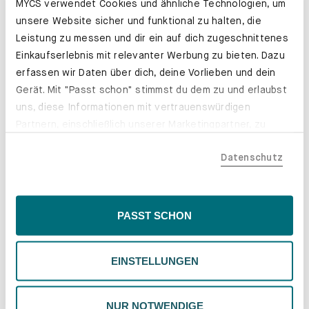
MYCS verwendet Cookies und ähnliche Technologien, um
unsere Website sicher und funktional zu halten, die
Leistung zu messen und dir ein auf dich zugeschnittenes
Einkaufserlebnis mit relevanter Werbung zu bieten. Dazu
erfassen wir Daten über dich, deine Vorlieben und dein
Gerät. Mit "Passt schon" stimmst du dem zu und erlaubst
uns, diese Informationen mit vertrauenswürdigen
Partnern, einschließlich unserer Marketingpartner, zu
teilen. Bitte beachte, dass deine Daten auch außerhalb
Datenschutz
der EU, beispielsweise in den USA, verarbeitet werden
könnten. Wenn du "Nur Notwendige" wählst, verwenden
wir nur essentielle Cookies, wodurch personalisierte
Inhalte eingeschränkt sein könnten. Wähle
PASST SCHON
Farben und Stoffe. Genau deine.
"Einstellungen" für eine Überprüfung und Verwaltung
Erfahre mehr
deiner Präferenzen. Du kannst deine Wahl jederzeit
EINSTELLUNGEN
ändern. Weitere Informationen findest du in unserer
Datenschutzrichtlinie.
NUR NOTWENDIGE