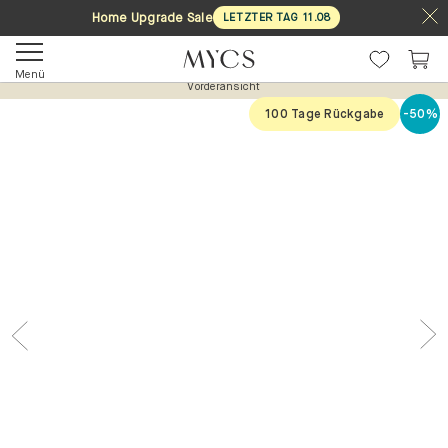
Home Upgrade Sale
LETZTER TAG
11
.
08
Menü
Vorderansicht
100 Tage Rückgabe
-50%
Previous
Nex