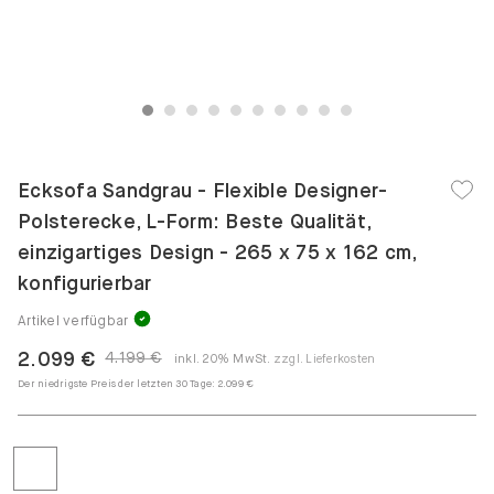
1
2
3
4
5
6
7
8
9
10
Ecksofa Sandgrau - Flexible Designer-
Polsterecke, L-Form: Beste Qualität,
einzigartiges Design - 265 x 75 x 162 cm,
konfigurierbar
Artikel verfügbar
2.099 €
4.199 €
inkl. 20% MwSt.
zzgl. Lieferkosten
Der niedrigste Preis der letzten 30 Tage:
2.099 €