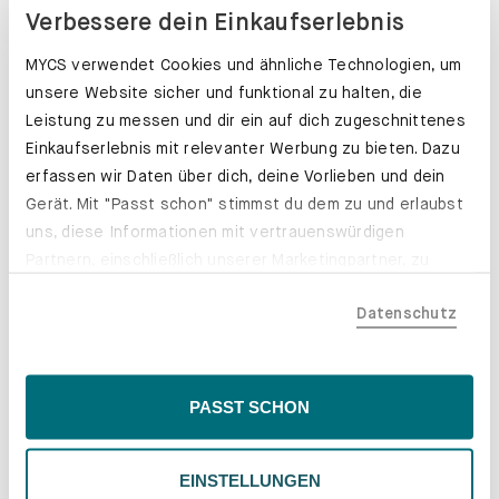
Verbessere dein Einkaufserlebnis
MYCS verwendet Cookies und ähnliche Technologien, um
unsere Website sicher und funktional zu halten, die
Leistung zu messen und dir ein auf dich zugeschnittenes
Einkaufserlebnis mit relevanter Werbung zu bieten. Dazu
erfassen wir Daten über dich, deine Vorlieben und dein
Gerät. Mit "Passt schon" stimmst du dem zu und erlaubst
uns, diese Informationen mit vertrauenswürdigen
Partnern, einschließlich unserer Marketingpartner, zu
teilen. Bitte beachte, dass deine Daten auch außerhalb
Datenschutz
der EU, beispielsweise in den USA, verarbeitet werden
könnten. Wenn du "Nur Notwendige" wählst, verwenden
wir nur essentielle Cookies, wodurch personalisierte
Schubladenkästen. Stabil mit Stil.
Inhalte eingeschränkt sein könnten. Wähle
PASST SCHON
Erfahre mehr
"Einstellungen" für eine Überprüfung und Verwaltung
deiner Präferenzen. Du kannst deine Wahl jederzeit
EINSTELLUNGEN
ändern. Weitere Informationen findest du in unserer