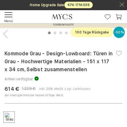
Home Upgrade Sale
67
H
:
17
M
:
03
S
Menü
Vorderansicht
100 Tage Rückgabe
-50%
1
2
3
4
5
6
Previous
Nex
Kommode Grau - Design-Lowboard: Türen in
Grau - Hochwertige Materialien - 151 x 117
x 34 cm, Selbst zusammenstellen
Artikel verfügbar
614 €
1.229 €
inkl. 20% MwSt.
zzgl. Lieferkosten
Der niedrigste Preis der letzten 30 Tage:
564 €