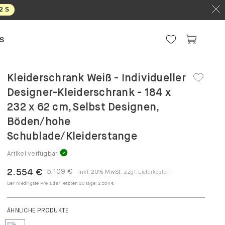
1
S
S
Kleiderschrank Weiß - Individueller
Designer-Kleiderschrank - 184 x
232 x 62 cm, Selbst Designen,
Böden/hohe
Schublade/Kleiderstange
Artikel verfügbar
2.554 €
5.109 €
inkl. 20% MwSt.
zzgl. Lieferkosten
Der niedrigste Preis der letzten 30 Tage:
2.554 €
ÄHNLICHE PRODUKTE