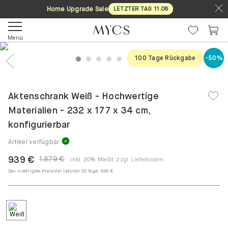
Home Upgrade Sale
LETZTER TAG
11
.
08
Menü
100 Tage Rückgabe
-50%
1
2
3
4
5
6
7
8
Previous
Nex
Aktenschrank Weiß - Hochwertige
Materialien - 232 x 177 x 34 cm,
konfigurierbar
Artikel verfügbar
939 €
1.879 €
inkl. 20% MwSt.
zzgl. Lieferkosten
Der niedrigste Preis der letzten 30 Tage:
939 €