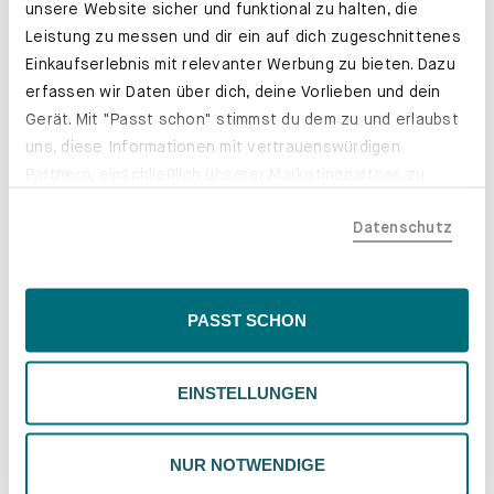
unsere Website sicher und funktional zu halten, die
Leistung zu messen und dir ein auf dich zugeschnittenes
Einkaufserlebnis mit relevanter Werbung zu bieten. Dazu
erfassen wir Daten über dich, deine Vorlieben und dein
Gerät. Mit "Passt schon" stimmst du dem zu und erlaubst
uns, diese Informationen mit vertrauenswürdigen
Partnern, einschließlich unserer Marketingpartner, zu
teilen. Bitte beachte, dass deine Daten auch außerhalb
Schubladenkästen. Stabil mit Stil.
Datenschutz
der EU, beispielsweise in den USA, verarbeitet werden
Erfahre mehr
könnten. Wenn du "Nur Notwendige" wählst, verwenden
wir nur essentielle Cookies, wodurch personalisierte
Inhalte eingeschränkt sein könnten. Wähle
PASST SCHON
"Einstellungen" für eine Überprüfung und Verwaltung
deiner Präferenzen. Du kannst deine Wahl jederzeit
EINSTELLUNGEN
ändern. Weitere Informationen findest du in unserer
Datenschutzrichtlinie.
NUR NOTWENDIGE