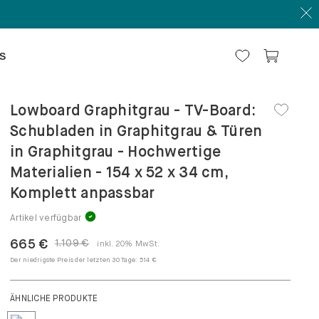
S
Lowboard Graphitgrau - TV-Board:
Schubladen in Graphitgrau & Türen
in Graphitgrau - Hochwertige
Materialien - 154 x 52 x 34 cm,
Komplett anpassbar
Artikel verfügbar
665 €
1.109 €
inkl. 20% MwSt.
Der niedrigste Preis der letzten 30 Tage:
514 €
ÄHNLICHE PRODUKTE