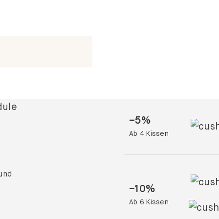
–
5
%
Ab 4 Kissen
 und
–
10
%
Ab 6 Kissen