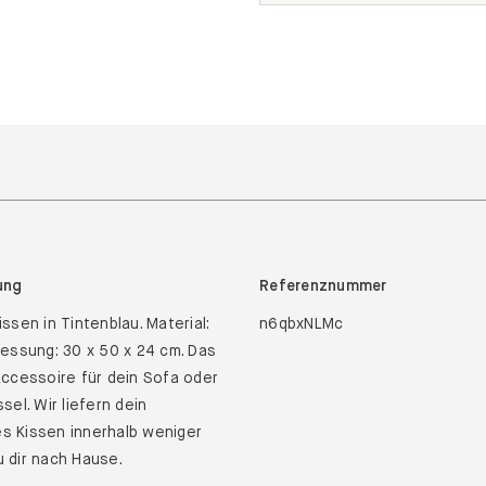
ung
Referenznummer
ssen in Tintenblau. Material:
n6qbxNLMc
essung: 30 x 50 x 24 cm. Das
ccessoire für dein Sofa oder
sel. Wir liefern dein
les Kissen innerhalb weniger
 dir nach Hause.