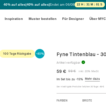
40% auf alles
|
40% auf alles
|
Endet am
06/08
22
H :
31
M :
00
S
Inspiration
Muster bestellen
Für Designer
Über MYC
HEITEN!
SOFAS & ACCESSOIRES
ung
eiderschränke
Sofa-
Sessel
Kollektionen
lé
amation
tenschränke
Recamiere
Fyne Tintenblau - 30
100 Tage Rückgabe
-40%
Alle Sofas
 plus
llcontainer
Polsterhocker
sendung
Artikel verfügbar
Ecksofas
e 2.0
trinen
Sofakissen
 User
59 €
99 €
Zweisitzer-
inkl. 20% MwSt.
chschränke
Sofas
Mehr dazu
Im Set bis zu -15%
chtschränke
e
Dreisitzer-
Der niedrigste Preis der letzten 30 Tage:
49 €
Sofas
Wohnlandschaft
FARBEN
BREITE
Schlafsofas