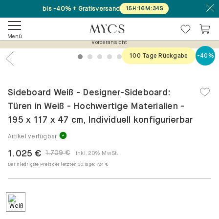
bis -40% + Gratisversand
15
H
:
16
M
:
34
S
Menü
Vorderansicht
100 Tage Rückgabe
-40%
1
2
3
4
5
6
7
Previous
Nex
Sideboard Weiß - Designer-Sideboard:
Türen in Weiß - Hochwertige Materialien -
195 x 117 x 47 cm, Individuell konfigurierbar
Artikel verfügbar
1.025 €
1.709 €
inkl. 20% MwSt.
Der niedrigste Preis der letzten 30 Tage:
784 €