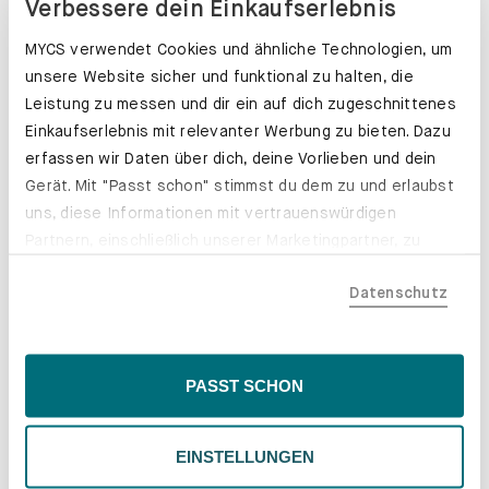
Verbessere dein Einkaufserlebnis
MYCS verwendet Cookies und ähnliche Technologien, um
unsere Website sicher und funktional zu halten, die
Leistung zu messen und dir ein auf dich zugeschnittenes
Einkaufserlebnis mit relevanter Werbung zu bieten. Dazu
erfassen wir Daten über dich, deine Vorlieben und dein
Gerät. Mit "Passt schon" stimmst du dem zu und erlaubst
uns, diese Informationen mit vertrauenswürdigen
Partnern, einschließlich unserer Marketingpartner, zu
teilen. Bitte beachte, dass deine Daten auch außerhalb
Datenschutz
der EU, beispielsweise in den USA, verarbeitet werden
könnten. Wenn du "Nur Notwendige" wählst, verwenden
wir nur essentielle Cookies, wodurch personalisierte
Schubladenkästen. Stabil mit Stil.
Inhalte eingeschränkt sein könnten. Wähle
PASST SCHON
Erfahre mehr
"Einstellungen" für eine Überprüfung und Verwaltung
deiner Präferenzen. Du kannst deine Wahl jederzeit
EINSTELLUNGEN
ändern. Weitere Informationen findest du in unserer
Datenschutzrichtlinie.