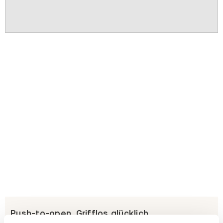
Push-to-open. Grifflos glücklich.