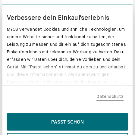
Erfahre mehr
Verbessere dein Einkaufserlebnis
MYCS verwendet Cookies und ähnliche Technologien, um
unsere Website sicher und funktional zu halten, die
Leistung zu messen und dir ein auf dich zugeschnittenes
Einkaufserlebnis mit relevanter Werbung zu bieten. Dazu
erfassen wir Daten über dich, deine Vorlieben und dein
Gerät. Mit "Passt schon" stimmst du dem zu und erlaubst
uns, diese Informationen mit vertrauenswürdigen
Partnern, einschließlich unserer Marketingpartner, zu
teilen. Bitte beachte, dass deine Daten auch außerhalb
Datenschutz
der EU, beispielsweise in den USA, verarbeitet werden
könnten. Wenn du "Nur Notwendige" wählst, verwenden
wir nur essentielle Cookies, wodurch personalisierte
Inhalte eingeschränkt sein könnten. Wähle
PASST SCHON
"Einstellungen" für eine Überprüfung und Verwaltung
Schubladenkästen. Stabil mit Stil.
deiner Präferenzen. Du kannst deine Wahl jederzeit