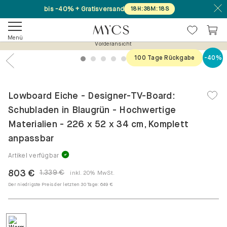
bis -40% + Gratisversand
18
H
:
38
M
:
18
S
Menü
Vorderansicht
100 Tage Rückgabe
-40%
1
2
3
4
5
6
7
Previous
Nex
Lowboard Eiche - Designer-TV-Board:
Schubladen in Blaugrün - Hochwertige
Materialien - 226 x 52 x 34 cm, Komplett
anpassbar
Artikel verfügbar
803 €
1.339 €
inkl. 20% MwSt.
Der niedrigste Preis der letzten 30 Tage:
649 €