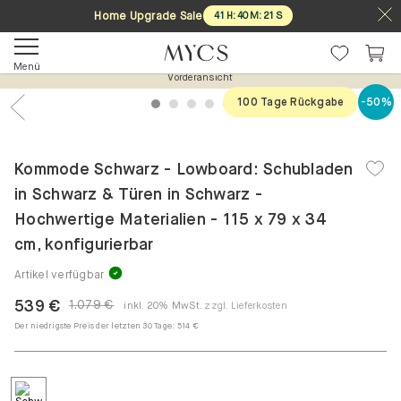
Home Upgrade Sale
41
H
:
40
M
:
20
S
Menü
Vorderansicht
100 Tage Rückgabe
-50%
1
2
3
4
5
6
Previous
Nex
Kommode Schwarz - Lowboard: Schubladen
in Schwarz & Türen in Schwarz -
Hochwertige Materialien - 115 x 79 x 34
cm, konfigurierbar
Artikel verfügbar
539 €
1.079 €
inkl. 20% MwSt.
zzgl. Lieferkosten
Der niedrigste Preis der letzten 30 Tage:
514 €