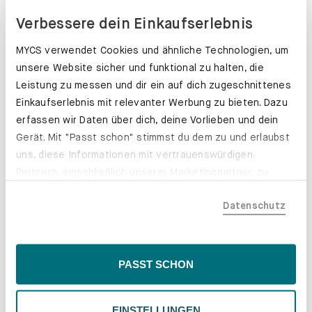
Verbessere dein Einkaufserlebnis
MYCS verwendet Cookies und ähnliche Technologien, um
unsere Website sicher und funktional zu halten, die
Leistung zu messen und dir ein auf dich zugeschnittenes
Einkaufserlebnis mit relevanter Werbung zu bieten. Dazu
erfassen wir Daten über dich, deine Vorlieben und dein
Gerät. Mit "Passt schon" stimmst du dem zu und erlaubst
uns, diese Informationen mit vertrauenswürdigen
Partnern, einschließlich unserer Marketingpartner, zu
teilen. Bitte beachte, dass deine Daten auch außerhalb
Datenschutz
der EU, beispielsweise in den USA, verarbeitet werden
könnten. Wenn du "Nur Notwendige" wählst, verwenden
Schubladenkästen. Stabil mit Stil.
wir nur essentielle Cookies, wodurch personalisierte
Erfahre mehr
Inhalte eingeschränkt sein könnten. Wähle
PASST SCHON
"Einstellungen" für eine Überprüfung und Verwaltung
deiner Präferenzen. Du kannst deine Wahl jederzeit
EINSTELLUNGEN
ändern. Weitere Informationen findest du in unserer