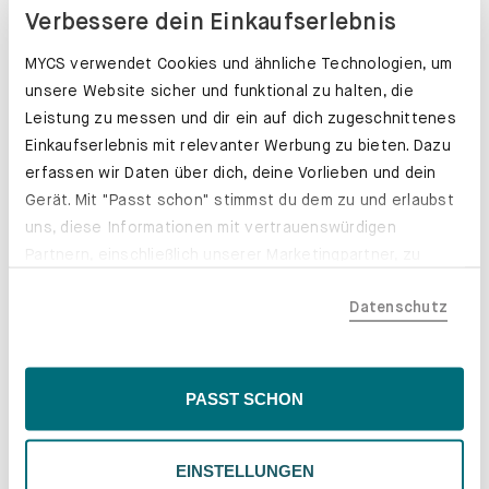
Verbessere dein Einkaufserlebnis
MYCS verwendet Cookies und ähnliche Technologien, um
unsere Website sicher und funktional zu halten, die
Leistung zu messen und dir ein auf dich zugeschnittenes
Einkaufserlebnis mit relevanter Werbung zu bieten. Dazu
erfassen wir Daten über dich, deine Vorlieben und dein
Gerät. Mit "Passt schon" stimmst du dem zu und erlaubst
uns, diese Informationen mit vertrauenswürdigen
Partnern, einschließlich unserer Marketingpartner, zu
teilen. Bitte beachte, dass deine Daten auch außerhalb
Datenschutz
der EU, beispielsweise in den USA, verarbeitet werden
könnten. Wenn du "Nur Notwendige" wählst, verwenden
wir nur essentielle Cookies, wodurch personalisierte
Schubladenkästen. Stabil mit Stil.
Inhalte eingeschränkt sein könnten. Wähle
PASST SCHON
Erfahre mehr
"Einstellungen" für eine Überprüfung und Verwaltung
deiner Präferenzen. Du kannst deine Wahl jederzeit
EINSTELLUNGEN
ändern. Weitere Informationen findest du in unserer