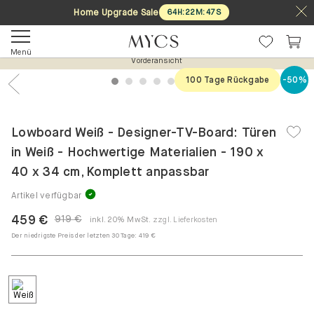
Home Upgrade Sale
64
H
:
22
M
:
47
S
Menü
Vorderansicht
100 Tage Rückgabe
-50%
1
2
3
4
5
6
7
Previous
Nex
Lowboard Weiß - Designer-TV-Board: Türen
in Weiß - Hochwertige Materialien - 190 x
40 x 34 cm, Komplett anpassbar
Artikel verfügbar
459 €
919 €
inkl. 20% MwSt.
zzgl. Lieferkosten
Der niedrigste Preis der letzten 30 Tage:
419 €