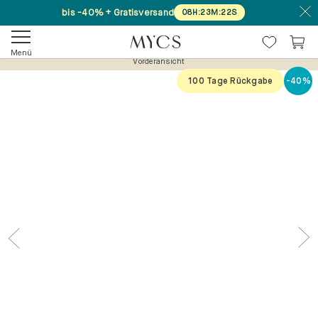
bis -40% + Gratisversand
08
H
:
23
M
:
22
S
Menü
Vorderansicht
100 Tage Rückgabe
-40%
Previous
Nex