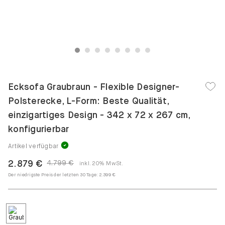
1
2
3
4
5
6
7
8
Ecksofa Graubraun - Flexible Designer-
Polsterecke, L-Form: Beste Qualität,
einzigartiges Design - 342 x 72 x 267 cm,
konfigurierbar
Artikel verfügbar
2.879 €
4.799 €
inkl. 20% MwSt.
Der niedrigste Preis der letzten 30 Tage:
2.399 €