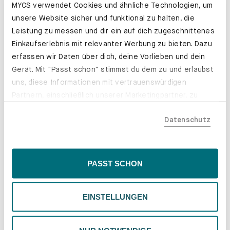
MYCS verwendet Cookies und ähnliche Technologien, um
unsere Website sicher und funktional zu halten, die
Leistung zu messen und dir ein auf dich zugeschnittenes
Einkaufserlebnis mit relevanter Werbung zu bieten. Dazu
erfassen wir Daten über dich, deine Vorlieben und dein
Gerät. Mit "Passt schon" stimmst du dem zu und erlaubst
uns, diese Informationen mit vertrauenswürdigen
Partnern, einschließlich unserer Marketingpartner, zu
teilen. Bitte beachte, dass deine Daten auch außerhalb
Mach ein Bett aus deinem PYLLOW!
Datenschutz
der EU, beispielsweise in den USA, verarbeitet werden
Erfahre mehr
könnten. Wenn du "Nur Notwendige" wählst, verwenden
wir nur essentielle Cookies, wodurch personalisierte
Inhalte eingeschränkt sein könnten. Wähle
PASST SCHON
"Einstellungen" für eine Überprüfung und Verwaltung
deiner Präferenzen. Du kannst deine Wahl jederzeit
EINSTELLUNGEN
ändern. Weitere Informationen findest du in unserer
Datenschutzrichtlinie.