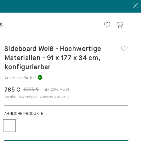
S
Sideboard Weiß - Hochwertige
Materialien - 91 x 177 x 34 cm,
konfigurierbar
Artikel verfügbar
785 €
1.309 €
inkl. 20% MwSt.
Der niedrigste Preis der letzten 30 Tage:
654 €
ÄHNLICHE PRODUKTE