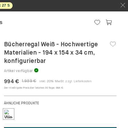
:
26
S
S
Bücherregal Weiß - Hochwertige
Materialien - 194 x 154 x 34 cm,
konfigurierbar
Artikel verfügbar
994 €
1.989 €
inkl. 20% MwSt.
zzgl. Lieferkosten
Der niedrigste Preis der letzten 30 Tage:
994 €
ÄHNLICHE PRODUKTE