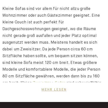
Kleine Sofas sind vor allem für nicht allzu große
Wohnzimmer oder auch Gästezimmer geeignet. Eine
kleine Couch ist auch perfekt für
Dachgeschosswohnungen geeignet, wo die Räume
nicht gerade groß ausfallen und jeder Platz optimal
ausgenutzt werden muss. Meistens handelt es sich
dabei um Zweisitzer. Da jede Person circa 60 cm
Sitzfläche haben sollte, um bequem sitzen können,
sind kleine Sofa meist 120 cm breit. Etwas größere
Modelle und komfortablere Modelle, die jeder Person
80 cm Sitzfläche gewähren, werden dann bis zu 160
cm breit. Kleine
Zweisitzer-Sofas
sind sehr vielfältig.
Sie sind sowohl als gerades Modell als auch in Form
MEHR LESEN
einer kleinen Eckcouch erhältlich. Zusammen mit
einem
kleinen Sessel
gestaltest du eine