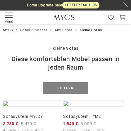
Home Upgrade Sale
LETZTER TAG
11
.
08
Menü
MYCS
Sofas & Sessel
Alle Sofas
Kleine Sofas
Kleine Sofas
Diese komfortablen Möbel passen in
jeden Raum
FILTERN
Sofasystem MYLDY
Sofasystem TYME
2.739 €
5.479 €
1.549 €
3.099 €
B
:
194
cm
,
T
:
165
cm
,
H
:
45
cm
B
:
212
cm
,
T
:
162
cm
,
H
:
75
cm