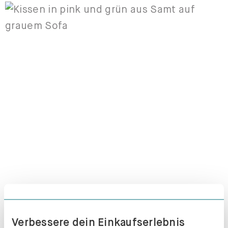
Unsere Kissen
Ob passend zu deinem Sofa oder in
verrückten Farbkombinationen – lass
deiner Kreativität freien Lauf!
JETZT GESTALTEN
Verbessere dein Einkaufserlebnis