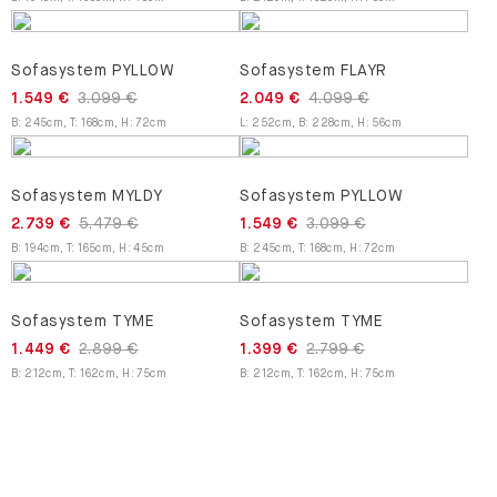
Sofasystem PYLLOW
Sofasystem FLAYR
1.549 €
3.099 €
2.049 €
4.099 €
B
:
245
cm
,
T
:
168
cm
,
H
:
72
cm
L
:
252
cm
,
B
:
228
cm
,
H
:
56
cm
Sofasystem MYLDY
Sofasystem PYLLOW
2.739 €
5.479 €
1.549 €
3.099 €
B
:
194
cm
,
T
:
165
cm
,
H
:
45
cm
B
:
245
cm
,
T
:
168
cm
,
H
:
72
cm
Sofasystem TYME
Sofasystem TYME
1.449 €
2.899 €
1.399 €
2.799 €
B
:
212
cm
,
T
:
162
cm
,
H
:
75
cm
B
:
212
cm
,
T
:
162
cm
,
H
:
75
cm