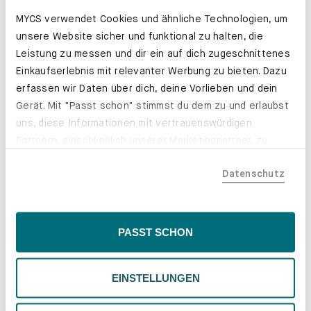
MYCS verwendet Cookies und ähnliche Technologien, um
unsere Website sicher und funktional zu halten, die
Leistung zu messen und dir ein auf dich zugeschnittenes
Einkaufserlebnis mit relevanter Werbung zu bieten. Dazu
erfassen wir Daten über dich, deine Vorlieben und dein
Gerät. Mit "Passt schon" stimmst du dem zu und erlaubst
uns, diese Informationen mit vertrauenswürdigen
Partnern, einschließlich unserer Marketingpartner, zu
teilen. Bitte beachte, dass deine Daten auch außerhalb
Datenschutz
der EU, beispielsweise in den USA, verarbeitet werden
Unsere Stoffe
könnten. Wenn du "Nur Notwendige" wählst, verwenden
wir nur essentielle Cookies, wodurch personalisierte
Webstoff, Wolle oder Samt – mal
Inhalte eingeschränkt sein könnten. Wähle
PASST SCHON
natürlich rau, mal samtig weich: Du
"Einstellungen" für eine Überprüfung und Verwaltung
hast die Wahl zwischen
deiner Präferenzen. Du kannst deine Wahl jederzeit
verschiedenen Materialien und
EINSTELLUNGEN
ändern. Weitere Informationen findest du in unserer
zahlreichen Farben.
Datenschutzrichtlinie.