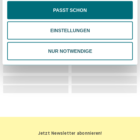
Inhalte eingeschränkt sein könnten. Wähle
PASST SCHON
"Einstellungen" für eine Überprüfung und Verwaltung
deiner Präferenzen. Du kannst deine Wahl jederzeit
EINSTELLUNGEN
ändern. Weitere Informationen findest du in unserer
Datenschutzrichtlinie.
NUR NOTWENDIGE
Jetzt Newsletter abonnieren!