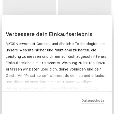
Verbessere dein Einkaufserlebnis
MYCS verwendet Cookies und ähnliche Technologien, um
unsere Website sicher und funktional zu halten, die
Leistung zu messen und dir ein auf dich zugeschnittenes
Einkaufserlebnis mit relevanter Werbung zu bieten. Dazu
erfassen wir Daten über dich, deine Vorlieben und dein
Gerät. Mit "Passt schon" stimmst du dem zu und erlaubst
uns, diese Informationen mit vertrauenswürdigen
Partnern, einschließlich unserer Marketingpartner, zu
teilen. Bitte beachte, dass deine Daten auch außerhalb
Datenschutz
der EU, beispielsweise in den USA, verarbeitet werden
könnten. Wenn du "Nur Notwendige" wählst, verwenden
wir nur essentielle Cookies, wodurch personalisierte