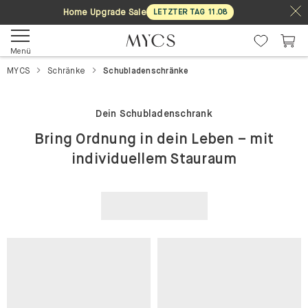
Home Upgrade Sale
LETZTER TAG
11
.
08
Menü
MYCS
Schränke
Schubladenschränke
Dein Schubladenschrank
Bring Ordnung in dein Leben – mit
individuellem Stauraum