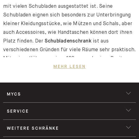
mit vielen Schubladen ausgestattet ist. Seine
Schubladen eignen sich besonders zur Unterbringung
kleiner Kleidungsstücke, wie Mützen und Schals, aber
auch Accessoires, wie Handtaschen können dort ihren
Platz finden. Der
Schubladenschrank
ist aus
verschiedenen Gründen für viele Räume sehr praktisch.
Mit seiner Höhe von circa 120 cm und seiner Breite
zwischen 80 cm und 100 cm ist es kein großes
MEHR LESEN
Möbelstück, welches viel Platz wegnimmt. Das macht
einen Schubladenschrank gerade für kleine Zimmer zu
einer optimalen Wahl.
MYCS
Hinzu kommt, dass er trotz seiner geringen Größe viel
Stauraum bietet. So ist es auch kein Wunder, dass er so
SERVICE
vielfältig verwendet wird.
Schubladenschränke eignen
sich als Erweiterung
deines Kleiderschranks im
WEITERE SCHRÄNKE
Schlafzimmer, als Aufbewahrungsort für Dekoartikel